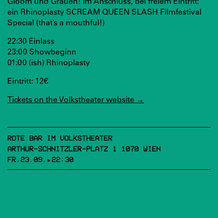
Gloom und Grauen! Im Anschluss, bei freiem Eintritt:
ein Rhinoplasty SCREAM QUEEN SLASH Filmfestival
Special (that’s a mouthful!)
22:30 Einlass
23:00 Showbeginn
01:00 (ish) Rhinoplasty
Eintritt: 12€
Tickets on the Volkstheater website →
ROTE BAR IM VOLKSTHEATER
ARTHUR-SCHNITZLER-PLATZ 1 1070 WIEN
FR,23.09.▸22:30