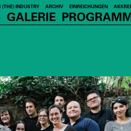
 (THE) INDUSTRY
ARCHIV
EINREICHUNGEN
AKKRE
S
GALERIE
PROGRAMM