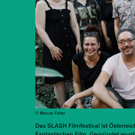
© Mercan Falter
Das SLASH Filmfestival ist Österrei
Fantastischen Film. Gegründet wurd